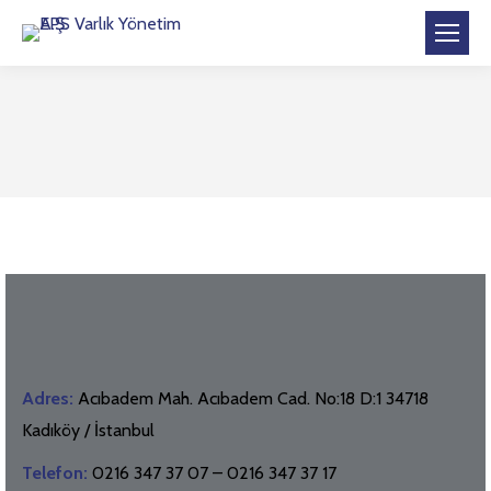
Adres:
Acıbadem Mah. Acıbadem Cad. No:18 D:1 34718
Kadıköy / İstanbul
Telefon:
0216 347 37 07 – 0216 347 37 17